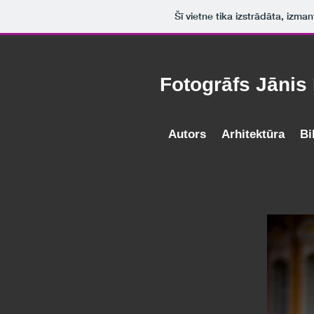
Šī vietne tika izstrādāta, izma
Fotogrāfs Jānis
Autors
Arhitektūra
Bi