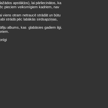
žādos apstākļos), lai pārliecinātos, ka
u pēc pieciem veiksmīgiem kadriem, nav
ai viens otram netraucē strādāt un būtu
 abi strādā pēc labākās sirdsapziņas,
āfiju albums, kas glabāsies gadiem ilgi.
toriem.
onīgi