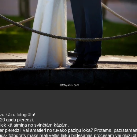
u kāzu fotogrāfu!
 20 gadu pieredzi.
aliek kā atmiņa no svinētām kāzām.
u ar pieredzi vai amatieri no tuvāko paziņu loka? Protams, pazīstama
raugs- fotogrāfs maksimāli veltīs laiku bildēšanas procesam vai gluži ot