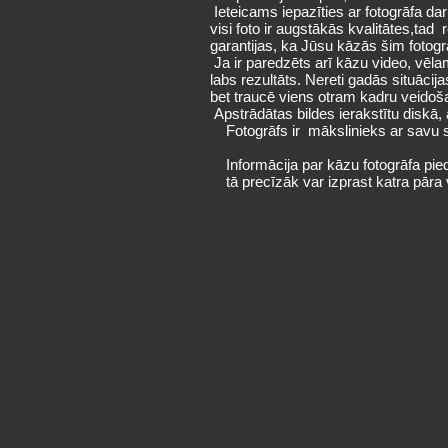
Ieteicams iepazīties ar fotogrāfa da
visi foto ir augstākās kvalitātes,ta
garantijas, ka Jūsu kāzās šim fotogr
Ja ir paredzēts arī kāzu video, vēla
labs rezultāts. Nereti gadās situāci
bet traucē viens otram kadru veidoša
Apstrādātas bildes ierakstītu diskā,
Fotogrāfs ir mākslinieks ar savu sti
Informācija par kāzu fotogrāfa pied
tā precīzāk var izprast katra pāra