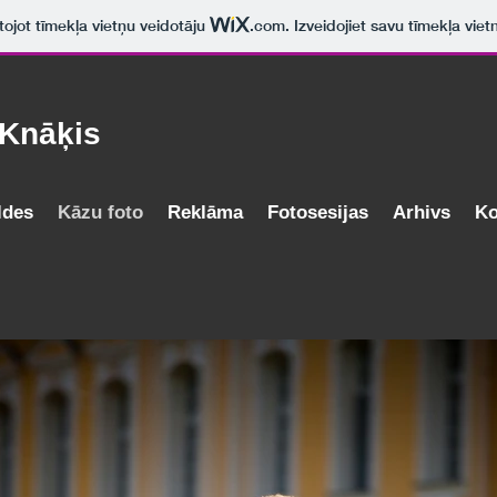
ntojot tīmekļa vietņu veidotāju
.com
. Izveidojiet savu tīmekļa viet
 Knāķis
ldes
Kāzu foto
Reklāma
Fotosesijas
Arhivs
Ko