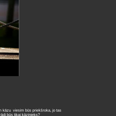
m kāzu viesim būs priekšroka, jo tas
rādi būs tikai kāzinieks?