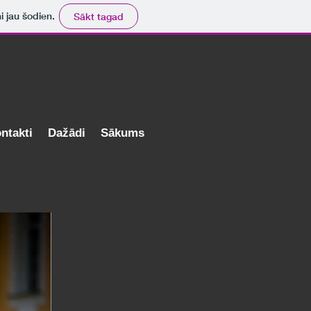
ni jau šodien.
Sākt tagad
ntakti
Dažādi
Sākums