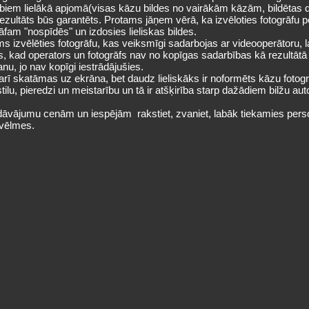
rbiem lielākā apjomā(visas kāzu bildes no vairākām kāzām, bildētas da
d rezultāts būs garantēts. Protams jāņem vērā, ka izvēloties fotogrāf
āfam "nospīdēs" un izdosies lieliskas bildes.
ms izvēlēties fotogrāfu, kas veiksmīgi sadarbojas ar videooperātoru, l
jas, kad operators un fotogrāfs nav no kopīgas sadarbības kā rezultātā
nu, jo nav kopīgi iestrādājušies.
 arī skatāmas uz ekrāna, bet daudz lieliskāks ir noformēts kāzu fotogr
lu, pieredzi un meistarību un tā ir atšķirība starp dažādiem bilžu au
āvājumu cenām un iespējām rakstiet, zvaniet, labāk tiekamies pers
 vēlmes.