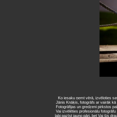
Ko iesaku ņemt vērā, izvēloties sav
Jānis Knāķis, fotogrāfs ar vairāk kā
Fotogrāfijas un gredzeni pirkstos p
Vai izvēlēties profesionālu fotogrāf
labi pazīst jauno pāri, bet Vai šis d