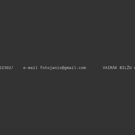
9262302/ e-mail
fotojanis@gmail.com
VAIRĀK BILŽU m